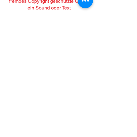
fremdes Copyright geschützte Grafik,
ein Sound oder Text
befinden, so konnte das Copyright vom
Autor nicht festgestellt werden. Im Falle
einer solchen
unbeabsichtigten Copyrightverletzung
wird der Autor das entsprechende
Objekt nach
Benachrichtigung aus seiner
Publikation entfernen bzw. mit dem
entsprechenden Copyright kenntlich
machen.
4. Rechtswirksamkeit dieses
Haftungsausschlusses
Dieser Haftungsausschluss ist als Teil
des Internetangebotes zu betrachten,
von dem aus auf diese
Seite verwiesen wurde. Sofern Teile
oder einzelne Formulierungen dieses
Textes der geltenden
Rechtslage nicht, nicht mehr oder nicht